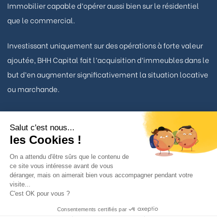
Immobilier capable d’opérer aussi bien sur le résidentiel
que le commercial.
Investissant uniquement sur des opérations à forte valeur
ajoutée, BHH Capital fait l’acquisition d’immeubles dans le
but d’en augmenter significativement la situation locative
ou marchande.
Salut c'est nous...
les Cookies !
Nous contacter
On a attendu d'être sûrs que le contenu de
ce site vous intéresse avant de vous
déranger, mais on aimerait bien vous accompagner pendant votre
TÉLÉPHONE
visite...
01 53 93 22 90
C'est OK pour vous ?
Consentements certifiés par
BHH Capital