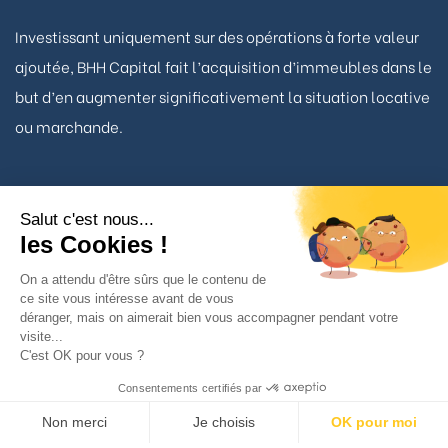
Investissant uniquement sur des opérations à forte valeur
ajoutée, BHH Capital fait l’acquisition d’immeubles dans le
but d’en augmenter significativement la situation locative
ou marchande.
Salut c'est nous...
Nous contacter
les Cookies !
On a attendu d'être sûrs que le contenu de
ce site vous intéresse avant de vous
TÉLÉPHONE
déranger, mais on aimerait bien vous accompagner pendant votre
01 53 93 22 90
visite...
C'est OK pour vous ?
BHH Capital
Consentements certifiés par
34 avenue Matignon
Non merci
Je choisis
OK pour moi
75008 Paris