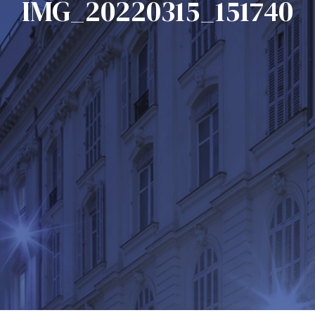
IMG_20220315_151740