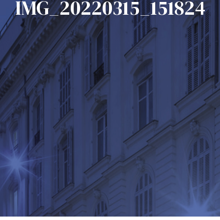
IMG_20220315_151824