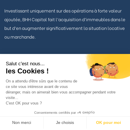
Investissant uniquement sur des opérations à forte valeur
ajoutée, BHH Capital fait l’acquisition d’immeubles dans le
but d’en augmenter significativement la situation locative
ou marchande.
Salut c'est nous...
Nous contacter
les Cookies !
On a attendu d'être sûrs que le contenu de
ce site vous intéresse avant de vous
TÉLÉPHONE
déranger, mais on aimerait bien vous accompagner pendant votre
01 53 93 22 90
visite...
C'est OK pour vous ?
BHH Capital
Consentements certifiés par
34 avenue Matignon
Non merci
Je choisis
OK pour moi
75008 Paris