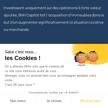
Investissant uniquement sur des opérations à forte valeur
ajoutée, BHH Capital fait l’acquisition d’immeubles dans le
but d’en augmenter significativement la situation locative
ou marchande.
Salut c'est nous...
Nous contacter
les Cookies !
On a attendu d'être sûrs que le contenu de
ce site vous intéresse avant de vous
TÉLÉPHONE
déranger, mais on aimerait bien vous accompagner pendant votre
01 53 93 22 90
visite...
C'est OK pour vous ?
BHH Capital
Consentements certifiés par
34 avenue Matignon
Non merci
Je choisis
OK pour moi
75008 Paris