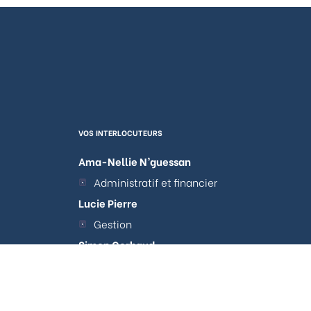
VOS INTERLOCUTEURS
Ama-Nellie N’guessan
Administratif et financier
Lucie Pierre
Gestion
tations. Personnalisez vos préférences pour contrôler la manière don
Simon Gerbaud
Acquisitions et Arbitrages
Clotilde Lacour
Travaux