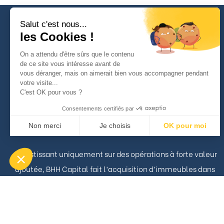
Salut c'est nous...
les Cookies !
On a attendu d'être sûrs que le contenu
À propos
de ce site vous intéresse avant de
vous déranger, mais on aimerait bien vous accompagner pendant
votre visite...
C'est OK pour vous ?
BHH Capital est un acteur pragmatique du marché
Consentements certifiés par
Immobilier capable d’opérer aussi bien sur le résidentiel
Non merci
Je choisis
OK pour moi
que le commercial.
Axeptio consent
Plateforme de Gestion du Consentement : Personnalisez vos Opt
Investissant uniquement sur des opérations à forte valeur
Notre plateforme vous permet d'adapter et de gérer vos paramètres
ajoutée, BHH Capital fait l’acquisition d’immeubles dans
le but d’en augmenter significativement la situation
locative ou marchande.