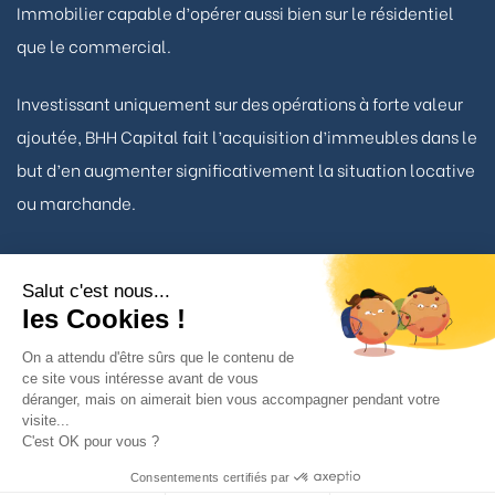
Immobilier capable d’opérer aussi bien sur le résidentiel
que le commercial.
Investissant uniquement sur des opérations à forte valeur
ajoutée, BHH Capital fait l’acquisition d’immeubles dans le
but d’en augmenter significativement la situation locative
ou marchande.
Salut c'est nous...
les Cookies !
Nous contacter
On a attendu d'être sûrs que le contenu de
ce site vous intéresse avant de vous
déranger, mais on aimerait bien vous accompagner pendant votre
TÉLÉPHONE
visite...
01 53 93 22 90
C'est OK pour vous ?
Consentements certifiés par
BHH Capital