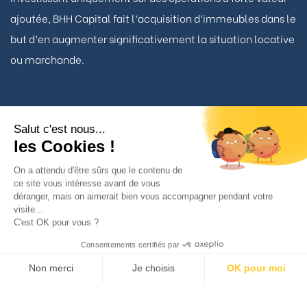
ajoutée, BHH Capital fait l’acquisition d’immeubles dans le
but d’en augmenter significativement la situation locative
ou marchande.
Salut c'est nous...
Nous contacter
les Cookies !
On a attendu d'être sûrs que le contenu de
ce site vous intéresse avant de vous
TÉLÉPHONE
déranger, mais on aimerait bien vous accompagner pendant votre
01 53 93 22 90
visite...
C'est OK pour vous ?
BHH Capital
Consentements certifiés par
34 avenue Matignon
Non merci
Je choisis
OK pour moi
75008 Paris
Axeptio consent
Plateforme de Gestion du Consentement : Personnalisez vos Option