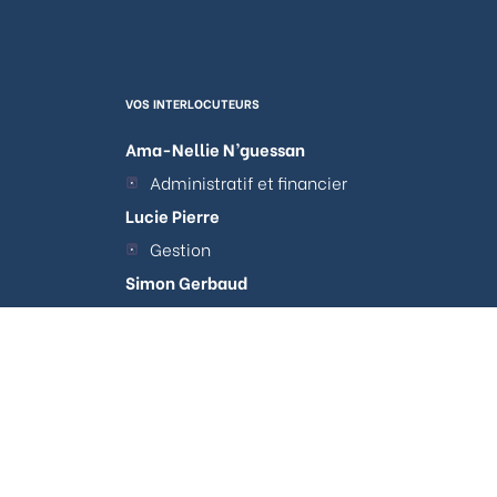
VOS INTERLOCUTEURS
Ama-Nellie N’guessan
Administratif et financier
Lucie Pierre
Gestion
Simon Gerbaud
tations. Personnalisez vos préférences pour contrôler la manière don
Acquisitions et Arbitrages
Clotilde Lacour
Travaux