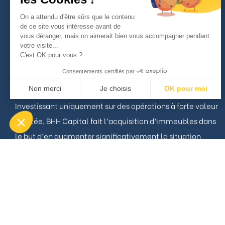
À propos
On a attendu d'être sûrs que le contenu
de ce site vous intéresse avant de
vous déranger, mais on aimerait bien vous accompagner pendant
votre visite...
BHH Capital est un acteur pragmatique du marché
C'est OK pour vous ?
Immobilier capable d’opérer aussi bien sur le résidentiel
Consentements certifiés par
que le commercial.
Non merci
Je choisis
OK pour moi
Investissant uniquement sur des opérations à forte valeur
Axeptio consent
Plateforme de Gestion du Consentement : Personnalisez vos Opt
ajoutée, BHH Capital fait l’acquisition d’immeubles dans
Notre plateforme vous permet d'adapter et de gérer vos paramètres
le but d’en augmenter significativement la situation
locative ou marchande.