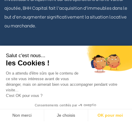
ajoutée, BHH Capital fait l’acquisition d’immeubles dans le
but d’en augmenter significativement la situation locative
ou marchande.
Salut c'est nous...
Nous contacter
les Cookies !
On a attendu d'être sûrs que le contenu de
ce site vous intéresse avant de vous
TÉLÉPHONE
déranger, mais on aimerait bien vous accompagner pendant votre
01 53 93 22 90
visite...
C'est OK pour vous ?
BHH Capital
Consentements certifiés par
34 avenue Matignon
Non merci
Je choisis
OK pour moi
75008 Paris
Axeptio consent
Plateforme de Gestion du Consentement : Personnalisez vos Option