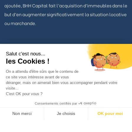
ajoutée, BHH Capital fait l’acquisition d’immeubles dans le
but d’en augmenter significativement la situation locative
ou marchande.
Salut c'est nous...
Nous contacter
les Cookies !
On a attendu d'être sûrs que le contenu de
ce site vous intéresse avant de vous
TÉLÉPHONE
déranger, mais on aimerait bien vous accompagner pendant votre
01 53 93 22 90
visite...
C'est OK pour vous ?
BHH Capital
Consentements certifiés par
34 avenue Matignon
Non merci
Je choisis
OK pour moi
75008 Paris
Axeptio consent
Plateforme de Gestion du Consentement : Personnalisez vos Option
VOS INTERLOCUTEURS