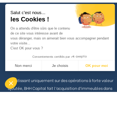
Salut c'est nous...
les Cookies !
On a attendu d'être sûrs que le contenu
À propos
de ce site vous intéresse avant de
vous déranger, mais on aimerait bien vous accompagner pendant
votre visite...
C'est OK pour vous ?
BHH Capital est un acteur pragmatique du marché
Consentements certifiés par
Immobilier capable d’opérer aussi bien sur le résidentiel
Non merci
Je choisis
OK pour moi
que le commercial.
Axeptio consent
Plateforme de Gestion du Consentement : Personnalisez vos Opt
Investissant uniquement sur des opérations à forte valeur
Notre plateforme vous permet d'adapter et de gérer vos paramètres
ajoutée, BHH Capital fait l’acquisition d’immeubles dans
le but d’en augmenter significativement la situation
locative ou marchande.