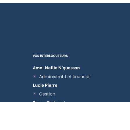
VOS INTERLOCUTEURS
Ama-Nellie N’guessan
Administratif et financier
Lucie Pierre
Gestion
tations. Personnalisez vos préférences pour contrôler la manière don
Simon Gerbaud
Acquisitions et Arbitrages
Clotilde Lacour
Travaux