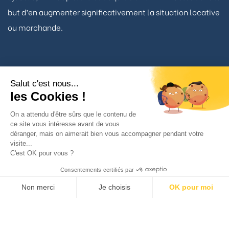
but d’en augmenter significativement la situation locative
ou marchande.
Salut c'est nous...
Nous contacter
les Cookies !
On a attendu d'être sûrs que le contenu de
TÉLÉPHONE
ce site vous intéresse avant de vous
déranger, mais on aimerait bien vous accompagner pendant votre
01 53 93 22 90
visite...
C'est OK pour vous ?
BHH Capital
Consentements certifiés par
34 avenue Matignon
Non merci
Je choisis
OK pour moi
75008 Paris
Axeptio consent
Plateforme de Gestion du Consentement : Personnalisez vos Option
VOS INTERLOCUTEURS
Notre plateforme vous permet d'adapter et de gérer vos paramètres de