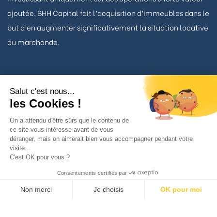
ajoutée, BHH Capital fait l’acquisition d’immeubles dans le
but d’en augmenter significativement la situation locative
ou marchande.
Salut c'est nous...
Nous contacter
les Cookies !
On a attendu d'être sûrs que le contenu de
ce site vous intéresse avant de vous
TÉLÉPHONE
déranger, mais on aimerait bien vous accompagner pendant votre
01 53 93 22 90
visite...
C'est OK pour vous ?
BHH Capital
Consentements certifiés par
34 avenue Matignon
Non merci
Je choisis
OK pour moi
75008 Paris
Axeptio consent
Plateforme de Gestion du Consentement : Personnalisez vos Option