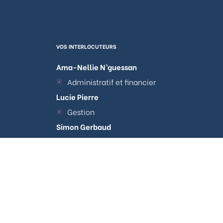
VOS INTERLOCUTEURS
Ama-Nellie N’guessan
Administratif et financier
Lucie Pierre
Gestion
Simon Gerbaud
tations. Personnalisez vos préférences pour contrôler la manière don
Acquisitions et Arbitrages
Clotilde Lacour
Travaux