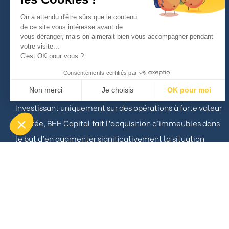
À propos
On a attendu d'être sûrs que le contenu
de ce site vous intéresse avant de
vous déranger, mais on aimerait bien vous accompagner pendant
votre visite...
BHH Capital est un acteur pragmatique du marché
C'est OK pour vous ?
Immobilier capable d’opérer aussi bien sur le résidentiel
Consentements certifiés par
que le commercial.
Non merci
Je choisis
OK pour moi
Investissant uniquement sur des opérations à forte valeur
Axeptio consent
Plateforme de Gestion du Consentement : Personnalisez vos Opt
ajoutée, BHH Capital fait l’acquisition d’immeubles dans
Notre plateforme vous permet d'adapter et de gérer vos paramètres
le but d’en augmenter significativement la situation
locative ou marchande.