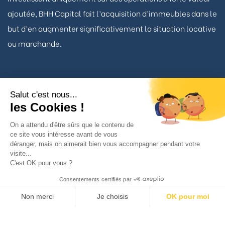
ajoutée, BHH Capital fait l’acquisition d’immeubles dans le
but d’en augmenter significativement la situation locative
ou marchande.
Salut c'est nous...
Nous contacter
les Cookies !
On a attendu d'être sûrs que le contenu de
ce site vous intéresse avant de vous
TÉLÉPHONE
déranger, mais on aimerait bien vous accompagner pendant votre
01 53 93 22 90
visite...
C'est OK pour vous ?
BHH Capital
Consentements certifiés par
34 avenue Matignon
Non merci
Je choisis
OK pour moi
75008 Paris
Axeptio consent
Plateforme de Gestion du Consentement : Personnalisez vos Option