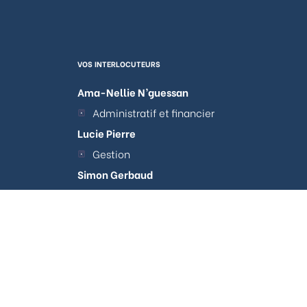
VOS INTERLOCUTEURS
Ama-Nellie N’guessan
Administratif et financier
Lucie Pierre
Gestion
Simon Gerbaud
tations. Personnalisez vos préférences pour contrôler la manière don
Acquisitions et Arbitrages
Clotilde Lacour
Travaux