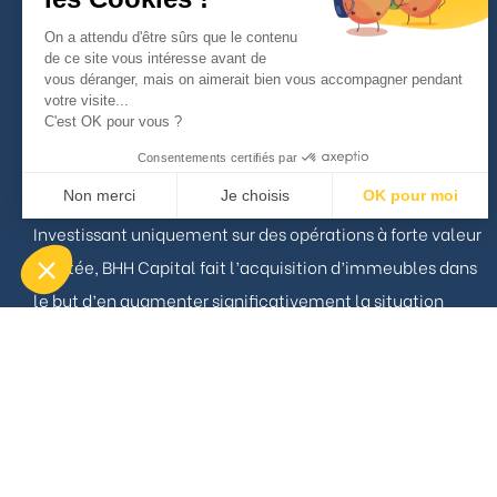
À propos
On a attendu d'être sûrs que le contenu
de ce site vous intéresse avant de
vous déranger, mais on aimerait bien vous accompagner pendant
votre visite...
BHH Capital est un acteur pragmatique du marché
C'est OK pour vous ?
Immobilier capable d’opérer aussi bien sur le résidentiel
Consentements certifiés par
que le commercial.
Non merci
Je choisis
OK pour moi
Investissant uniquement sur des opérations à forte valeur
Axeptio consent
Plateforme de Gestion du Consentement : Personnalisez vos Opt
ajoutée, BHH Capital fait l’acquisition d’immeubles dans
Notre plateforme vous permet d'adapter et de gérer vos paramètres
le but d’en augmenter significativement la situation
locative ou marchande.